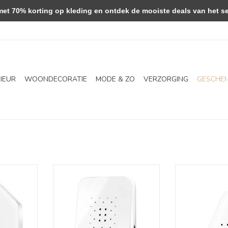
 70% korting op kleding en ontdek de mooiste deals van het se
RIEUR
WOONDECORATIE
MODE & ZO
VERZORGING
GESCHE
doosje!
Junglebox - White
Lakesideb
NKELWAGEN
TOEVOEGEN AAN WINKELWAGEN
TOEVOEGEN AA