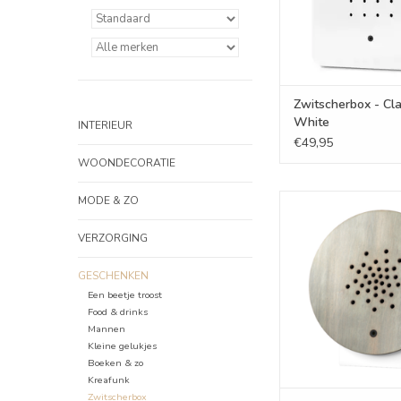
Zwitscherbox - Cla
White
INTERIEUR
€49,95
WOONDECORATIE
Oceanbox - Vi
MODE & ZO
TOEVOEGEN AAN WI
VERZORGING
GESCHENKEN
Een beetje troost
Food & drinks
Mannen
Kleine gelukjes
Boeken & zo
Kreafunk
Zwitscherbox