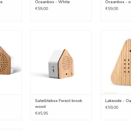
ge
Oceanbox - White
Oceanbox - o
€59,00
€59,00
out
Satellitebox Forest brook wood
Lakesi
NKELWAGEN
TOEVOEGEN AAN WINKELWAGEN
TOEVOEGEN AA
Satellitebox Forest brook
Lakeside - O
wood
€59,00
€45,95