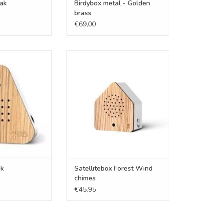
ak
Birdybox metal - Golden
brass
€69,00
de - Oak
Satellitebox Forest Wind chimes
N WINKELWAGEN
TOEVOEGEN AAN WINKELWAGEN
ak
Satellitebox Forest Wind
chimes
€45,95