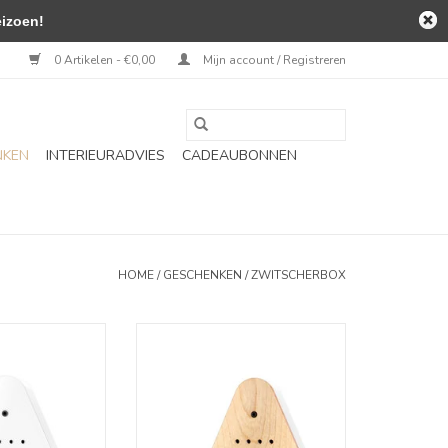
izoen!
0 Artikelen - €0,00
Mijn account / Registreren
NKEN
INTERIEURADVIES
CADEAUBONNEN
HOME
/
GESCHENKEN
/
ZWITSCHERBOX
ox - White
Lakesidebox - Birch
N WINKELWAGEN
TOEVOEGEN AAN WINKELWAGEN