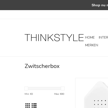
Shop nu met
HOME
INTE
MERKEN
Zwitscherbox
De natuur in een 
TOEVOEGEN AAN WI
Min: €
0
Max: €
80