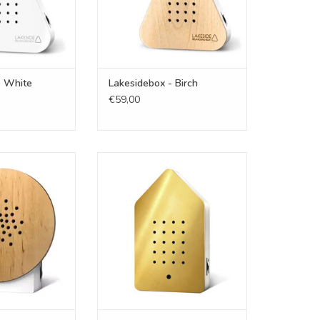
- White
Lakesidebox - Birch
€59,00
ox - oak
Birdybox metal - Golden brass
N WINKELWAGEN
TOEVOEGEN AAN WINKELWAGEN