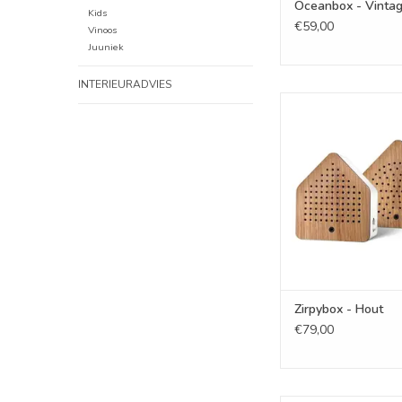
Oceanbox - Vinta
Kids
€59,00
Vinoos
Juuniek
INTERIEURADVIES
Zirpybox - H
TOEVOEGEN AAN WI
Zirpybox - Hout
€79,00