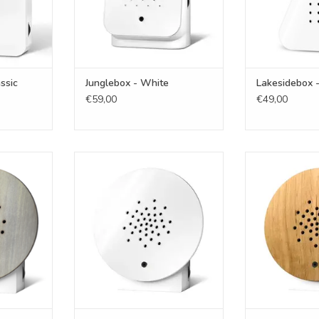
ssic
Junglebox - White
Lakesidebox 
€59,00
€49,00
ntage
Oceanbox - White
Oceanb
NKELWAGEN
TOEVOEGEN AAN WINKELWAGEN
TOEVOEGEN AA