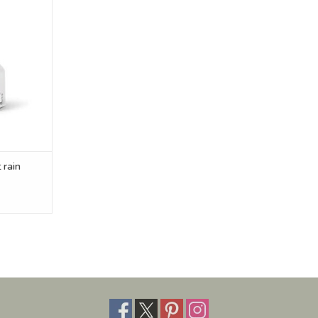
st rain
NKELWAGEN
 rain