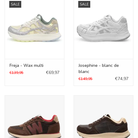
SALE
SALE
KOOPJES
Cadeaubonnen
Merken
Freja - Wax multi
Josephine - blanc de
blanc
€69,97
€139,95
€74,97
€149,95