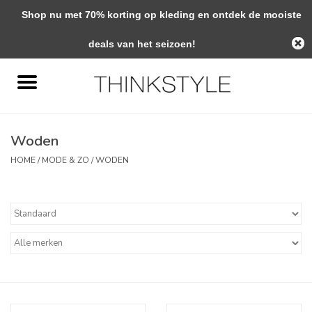
Shop nu met 70% korting op kleding en ontdek de mooiste
0 Artikelen - €0,00
deals van het seizoen!
Home
Interieur
Woden
Woondecoratie
HOME
/
MODE & ZO
/
WODEN
Mode & Zo
Verzorging
Geschenken
Interieuradvies