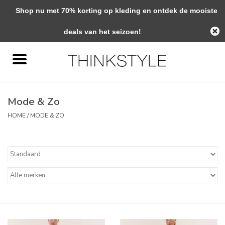
Shop nu met 70% korting op kleding en ontdek de mooiste
0 Artikelen - €0,00
deals van het seizoen!
Home
Interieur
Mode & Zo
Woondecoratie
HOME
/
MODE & ZO
Mode & Zo
Verzorging
Geschenken
Interieuradvies