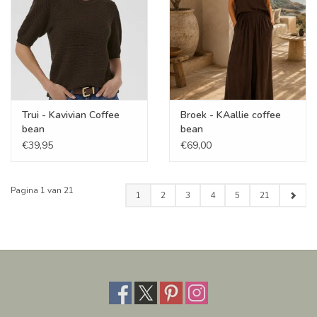
Trui - Kavivian Coffee
Broek - KAallie coffee
bean
bean
€39,95
€69,00
Pagina 1 van 21
1
2
3
4
5
21