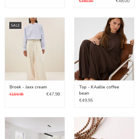
€48,00
€160,00
SALE
Broek - Jaxx cream
Top - KAallie coffee
bean
€47,98
€159,95
€49,95