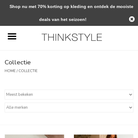
Shop nu met 70% korting op kleding en ontdek de mooiste
0 Artikelen - €0,00
deals van het seizoen!
Home
Interieur
Collectie
Woondecoratie
HOME
/
COLLECTIE
Mode & Zo
Verzorging
Geschenken
Interieuradvies