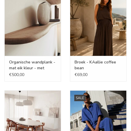
Cadeaubonnen
Merken
Organische wandplank -
Broek - KAallie coffee
mat eik kleur - met
bean
ophangsysteem
€500,00
€69,00
SALE