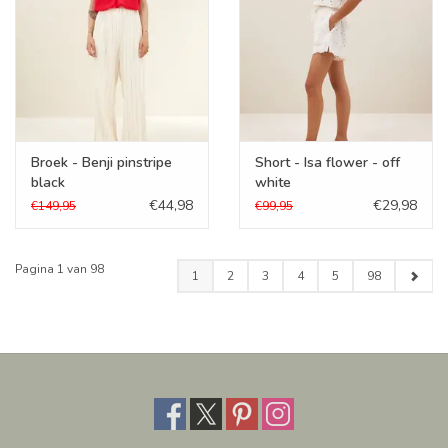
Broek - Benji pinstripe
Short - Isa flower - off
black
white
€44,98
€29,98
€149,95
€99,95
Pagina 1 van 98
1
2
3
4
5
98