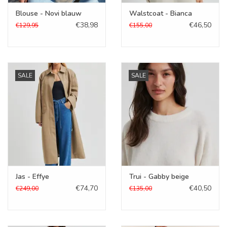
Blouse - Novi blauw
Walstcoat - Bianca
€38,98
€46,50
€129,95
€155,00
SALE
SALE
Jas - Effye
Trui - Gabby beige
€74,70
€40,50
€249,00
€135,00