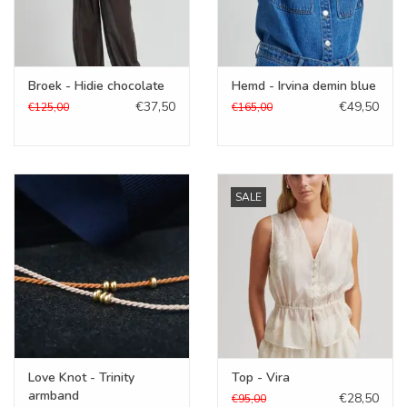
Broek - Hidie chocolate
Hemd - Irvina demin blue
€37,50
€49,50
€125,00
€165,00
SALE
Love Knot - Trinity
Top - Vira
armband
€28,50
€95,00