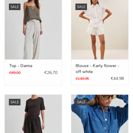
SALE
SALE
Top - Damia
Blouse - Karly flower -
off white
€26,70
€89,00
€44,98
€149,95
SALE
SALE