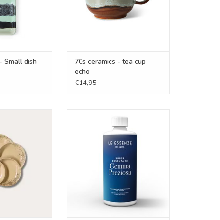
- Small dish
70s ceramics - tea cup
echo
€14,95
 Snack tray grit
Wasparfum - Gemma preziosa
500 ml
N WINKELWAGEN
TOEVOEGEN AAN WINKELWAGEN