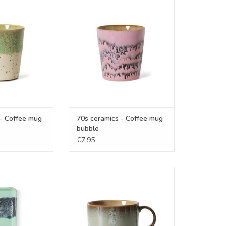
Coffee mug slush
70s ceramics - Coffee mug
bubble
N WINKELWAGEN
TOEVOEGEN AAN WINKELWAGEN
 - Coffee mug
70s ceramics - Coffee mug
bubble
€7,95
Small dish river
70s ceramics - tea cup echo
N WINKELWAGEN
TOEVOEGEN AAN WINKELWAGEN