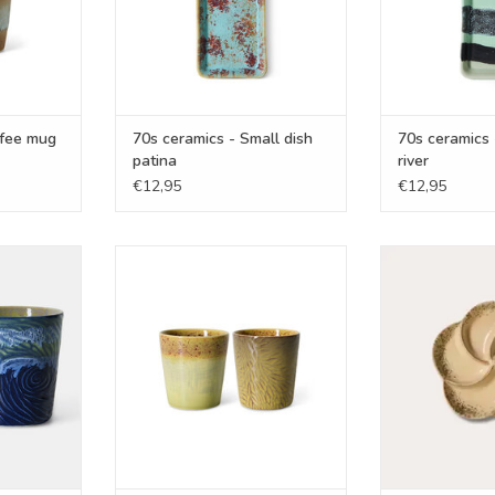
ffee mug
70s ceramics - Small dish
70s ceramics 
patina
river
€12,95
€12,95
ogh coffee
70s ceramics - Van Gogh coffee
70s ceramics -
set of 2
mugs sunflowers, set of 2
TOEVOEGEN AA
NKELWAGEN
TOEVOEGEN AAN WINKELWAGEN