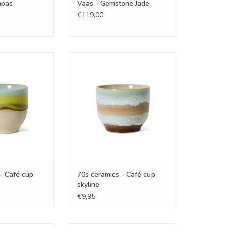
apas
Vaas - Gemstone Jade
€119,00
 Café cup glint
70s ceramics - Café cup skyline
N WINKELWAGEN
TOEVOEGEN AAN WINKELWAGEN
- Café cup
70s ceramics - Café cup
skyline
€9,95