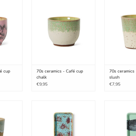
cup bubble
70s ceramics - Café cup chalk
70s ceramics - 
NKELWAGEN
TOEVOEGEN AAN WINKELWAGEN
TOEVOEGEN AA
fé cup
70s ceramics - Café cup
70s ceramics
chalk
slush
€9,95
€7,95
ffee mug
70s ceramics - Small dish patina
70s ceramics - 
TOEVOEGEN AAN WINKELWAGEN
TOEVOEGEN AA
NKELWAGEN