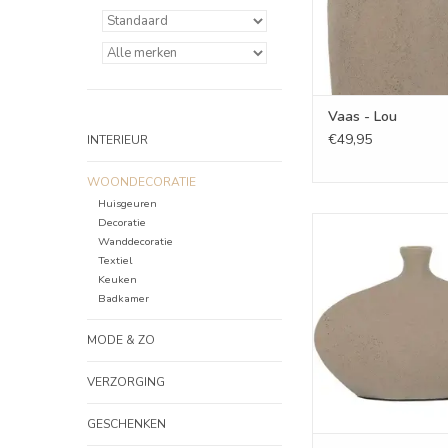
Vaas - Lou
€49,95
INTERIEUR
WOONDECORATIE
Huisgeuren
Decoratie
Vaas - Nav
Wanddecoratie
TOEVOEGEN AAN WI
Textiel
Keuken
Badkamer
MODE & ZO
VERZORGING
GESCHENKEN