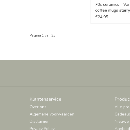
70s ceramics - Va
coffee mugs starry
set of 2
€24,95
Pagina 1 van 35
Klantenservice
Produc
Over ons
Alle pr
Algemene voorwaarden
Cadeau
Disclaimer
Nieuwe 
Privacy Policy
Aanbied