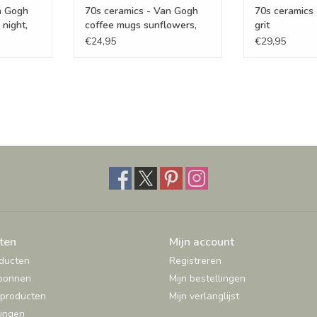
n Gogh
70s ceramics - Van Gogh
70s ceramics 
 night,
coffee mugs sunflowers,
grit
set of 2
€24,95
€29,95
ten
Mijn account
oducten
Registreren
bonnen
Mijn bestellingen
producten
Mijn verlanglijst
ingen