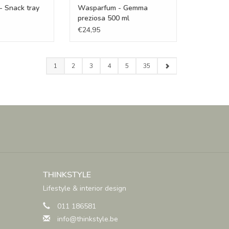
- Snack tray
Wasparfum - Gemma
preziosa 500 ml
€24,95
1
2
3
4
5
35
THINKSTYLE
Lifestyle & interior design
011 186581
info@thinkstyle.be