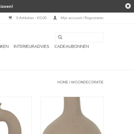
izoen!
0 Artikelen - €0,00
Mijn account / Registreren
NKEN
INTERIEURADVIES
CADEAUBONNEN
HOME
/
WOONDECORATIE
 Salda L
Vaas - Risto
N WINKELWAGEN
TOEVOEGEN AAN WINKELWAGEN