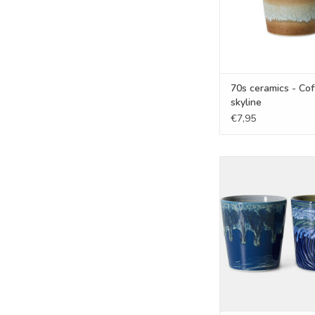
70s ceramics - Co
skyline
€7,95
70s ceramics - Van G
mugs starry night, 
TOEVOEGEN AAN WI