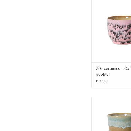
70s ceramics - Café 
TOEVOEGEN AAN WI
70s ceramics - Ca
bubble
€9,95
70s ceramics - Co
skyline
TOEVOEGEN AAN WI