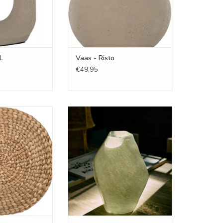
L
Vaas - Risto
€49,95
t - Tapas
Vaas - Gemstone Jade
N WINKELWAGEN
TOEVOEGEN AAN WINKELWAGEN