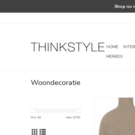
Shop nu met
HOME
INTE
MERKEN
Woondecoratie
Vaas - Lou
TOEVOEGEN AAN WI
Min: €
0
Max: €
700