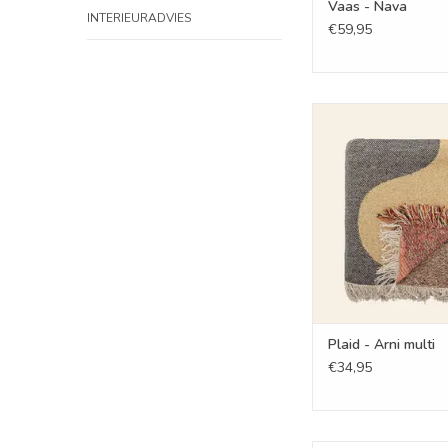
Vaas - Nava
INTERIEURADVIES
€59,95
Plaid - Arni m
TOEVOEGEN AAN WI
Plaid - Arni multi
€34,95