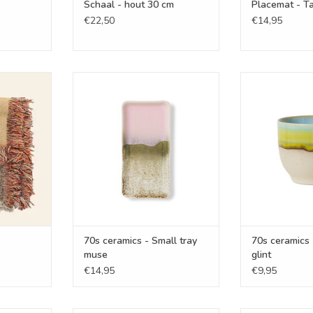
Schaal - hout 30 cm
Placemat - T
€22,50
€14,95
ulti
70s ceramics - Small tray muse
70s ceramics -
NKELWAGEN
TOEVOEGEN AAN WINKELWAGEN
TOEVOEGEN AA
70s ceramics - Small tray
70s ceramics 
muse
glint
€14,95
€9,95