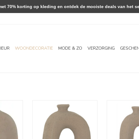
 70% korting op kleding en ontdek de mooiste deals van het se
RIEUR
WOONDECORATIE
MODE & ZO
VERZORGING
GESCHE
Vaas - Salda S
Vaas -
NKELWAGEN
TOEVOEGEN AAN WINKELWAGEN
TOEVOEGEN AA