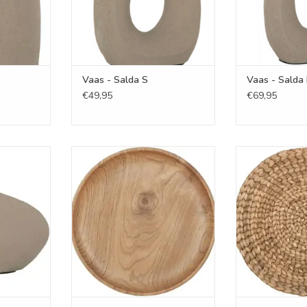
Vaas - Salda S
Vaas - Salda 
€49,95
€69,95
a
Schaal - hout 30 cm
Placema
NKELWAGEN
TOEVOEGEN AAN WINKELWAGEN
TOEVOEGEN AA