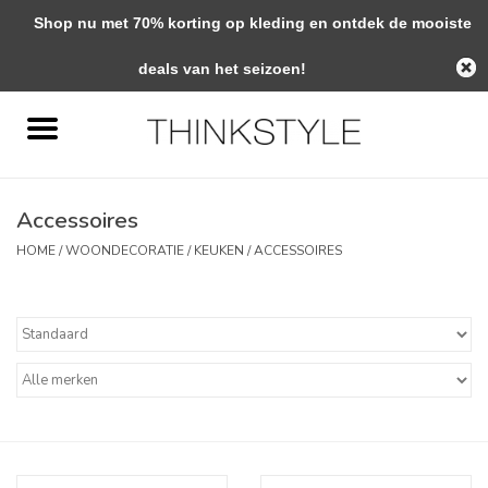
Shop nu met 70% korting op kleding en ontdek de mooiste
0 Artikelen - €0,00
deals van het seizoen!
Home
Interieur
Accessoires
Woondecoratie
HOME
/
WOONDECORATIE
/
KEUKEN
/
ACCESSOIRES
Mode & Zo
Verzorging
Geschenken
Interieuradvies