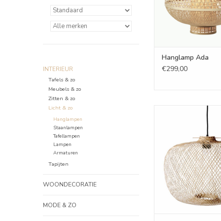
Hanglamp Ada
€299,00
INTERIEUR
Tafels & zo
Meubels & zo
Zitten & zo
Licht & zo
Rodi Pendant lamp -
Hanglampen
Bamboo
Staanlampen
TOEVOEGEN AAN WI
Tafellampen
Lampen
Armaturen
Tapijten
WOONDECORATIE
MODE & ZO