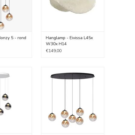
onzy 5 - rond
Hanglamp - Eivissa L45x
W30x H14
€149,00
y 5 - rond - wit
Hanglamp - Monzy 7 ovaal zwart
N WINKELWAGEN
TOEVOEGEN AAN WINKELWAGEN