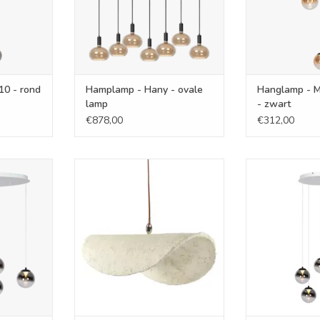
10 - rond
Hamplamp - Hany - ovale
Hanglamp - M
lamp
- zwart
€878,00
€312,00
 ovaal wit
Hanglamp - Eivissa L58 x W43 x
Hanglamp - Monz
H18cm
NKELWAGEN
TOEVOEGEN AA
TOEVOEGEN AAN WINKELWAGEN