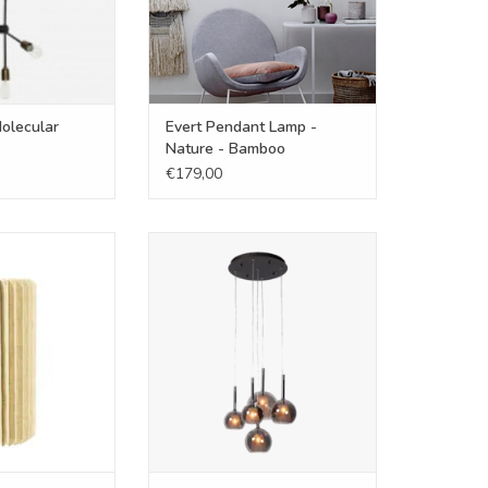
olecular
Evert Pendant Lamp -
Nature - Bamboo
€179,00
 - Zuki 1
Hanglamp - Saigy 5 - rond zwart
N WINKELWAGEN
TOEVOEGEN AAN WINKELWAGEN