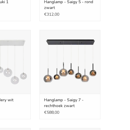
uki 1
Hanglamp - Saigy 5 - rond
zwart
€312,00
- Mery wit
Hanglamp - Saigy 7 - rechthoek
zwart
N WINKELWAGEN
TOEVOEGEN AAN WINKELWAGEN
ery wit
Hanglamp - Saigy 7 -
rechthoek zwart
€588,00