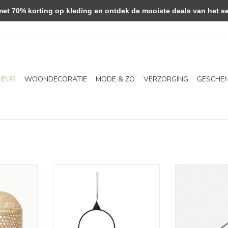
 70% korting op kleding en ontdek de mooiste deals van het se
RIEUR
WOONDECORATIE
MODE & ZO
VERZORGING
GESCHE
da
Hanglamp - Arch
Hanglamp 
NKELWAGEN
TOEVOEGEN AAN WINKELWAGEN
TOEVOEGEN AA