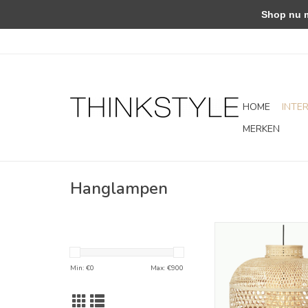
Shop nu met
HOME
INTE
MERKEN
Hanglampen
Hanglamp A
TOEVOEGEN AAN WI
Min: €
0
Max: €
900