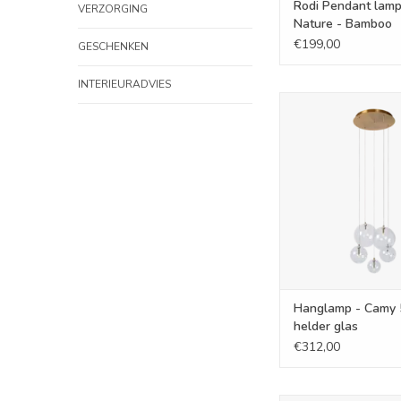
Rodi Pendant lamp
VERZORGING
Nature - Bamboo
€199,00
GESCHENKEN
INTERIEURADVIES
Hanglamp - Camy 
helder gla
TOEVOEGEN AAN WI
Hanglamp - Camy 
helder glas
€312,00