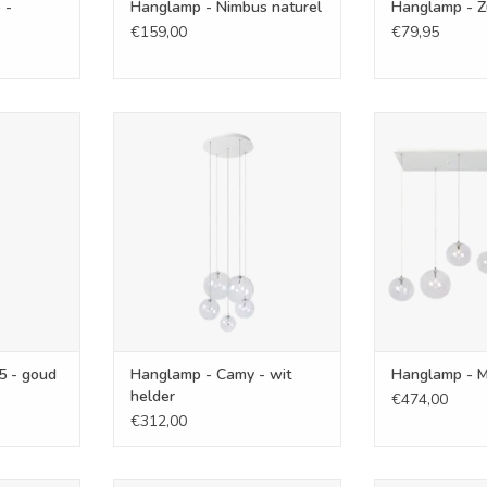
 -
Hanglamp - Nimbus naturel
Hanglamp - Z
€159,00
€79,95
5 - goud
Hanglamp - Camy - wit helder
Hanglamp 
s
TOEVOEGEN AAN WINKELWAGEN
TOEVOEGEN AA
NKELWAGEN
5 - goud
Hanglamp - Camy - wit
Hanglamp - M
helder
€474,00
€312,00