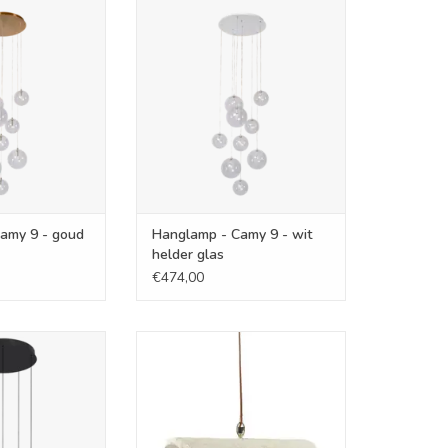
Camy 9 - goud
Hanglamp - Camy 9 - wit helder
r glas
glas
N WINKELWAGEN
TOEVOEGEN AAN WINKELWAGEN
amy 9 - goud
Hanglamp - Camy 9 - wit
helder glas
€474,00
nzy 5 - rond -
Hanglamp - Eivissa L45x W30x
art
H14
N WINKELWAGEN
TOEVOEGEN AAN WINKELWAGEN