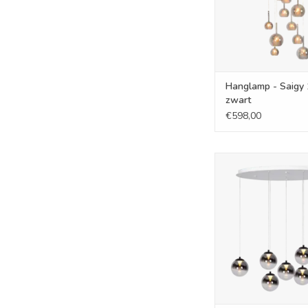
Hanglamp - Saigy 
zwart
€598,00
Hanglamp - Monzy 7
TOEVOEGEN AAN WI