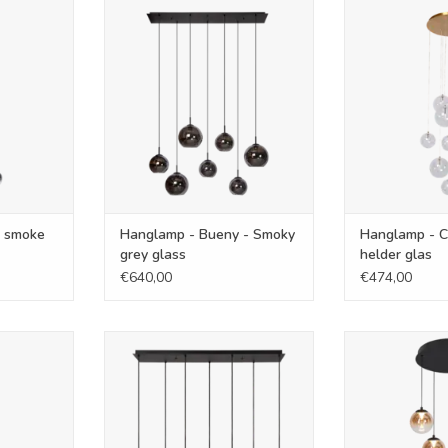
- smoke
Hanglamp - Bueny - Smoky grey
Hanglamp - 
glass
helde
NKELWAGEN
TOEVOEGEN AAN WINKELWAGEN
TOEVOEGEN AA
- smoke
Hanglamp - Bueny - Smoky
Hanglamp - C
grey glass
helder glas
€640,00
€474,00
0 - rond
Hamplamp - Hany - ovale lamp
Hanglamp - Mo
zw
TOEVOEGEN AAN WINKELWAGEN
NKELWAGEN
TOEVOEGEN AA