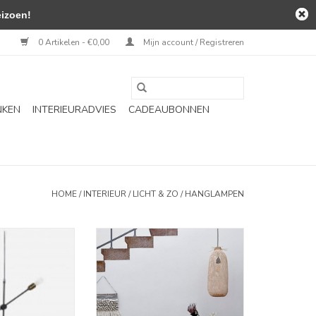
izoen!
0 Artikelen - €0,00
Mijn account / Registreren
NKEN
INTERIEURADVIES
CADEAUBONNEN
HOME
/
INTERIEUR
/
LICHT & ZO
/
HANGLAMPEN
- Molecular
Evert Pendant Lamp - Nature -
Bamboo
N WINKELWAGEN
TOEVOEGEN AAN WINKELWAGEN