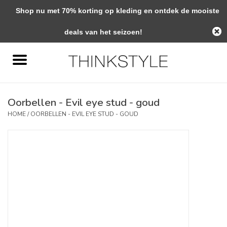
Shop nu met 70% korting op kleding en ontdek de mooiste
0 Artikelen - €0,00
deals van het seizoen!
Home
Interieur
Oorbellen - Evil eye stud - goud
Woondecoratie
HOME
/
OORBELLEN - EVIL EYE STUD - GOUD
Mode & Zo
Verzorging
Geschenken
Interieuradvies