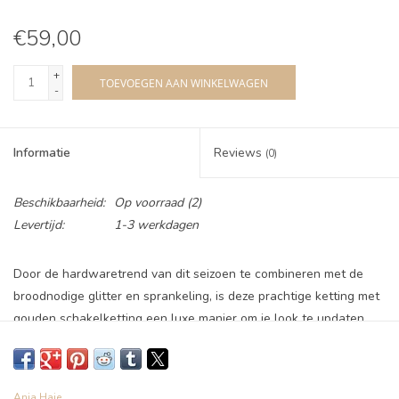
€59,00
+
TOEVOEGEN AAN WINKELWAGEN
-
Informatie
Reviews
(0)
Beschikbaarheid:
Op voorraad
(2)
Levertijd:
1-3 werkdagen
Door de hardwaretrend van dit seizoen te combineren met de
broodnodige glitter en sprankeling, is deze prachtige ketting met
gouden schakelketting een luxe manier om je look te updaten.
Perfect voor een chique glinstering overdag of een geklede
avondvibe, de delicate ketting is afgewerkt met een dikke
vierkante schakel en een rij sprankelende zirkonia's. Onze Silver
Ania Haie