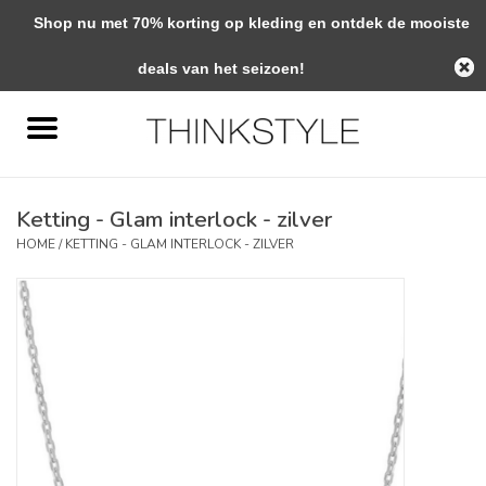
Shop nu met 70% korting op kleding en ontdek de mooiste
0 Artikelen - €0,00
deals van het seizoen!
Home
Interieur
Ketting - Glam interlock - zilver
Woondecoratie
HOME
/
KETTING - GLAM INTERLOCK - ZILVER
Mode & Zo
Verzorging
Geschenken
Interieuradvies