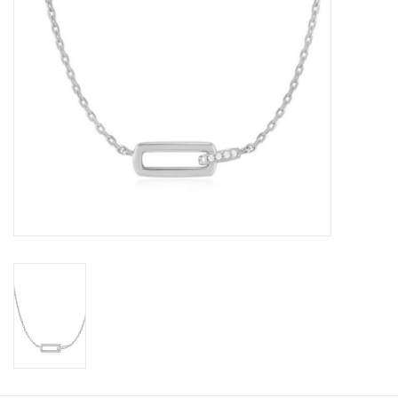
KOOPJES
Cadeaubonnen
Merken