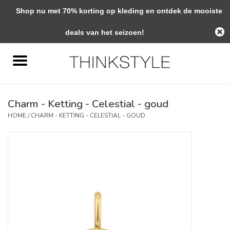
Shop nu met 70% korting op kleding en ontdek de mooiste
0 Artikelen - €0,00
deals van het seizoen!
Home
Interieur
Charm - Ketting - Celestial - goud
Woondecoratie
HOME
/
CHARM - KETTING - CELESTIAL - GOUD
Mode & Zo
Verzorging
Geschenken
Interieuradvies