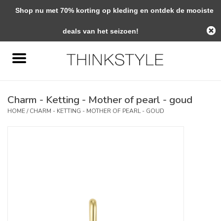
Shop nu met 70% korting op kleding en ontdek de mooiste
0 Artikelen - €0,00
deals van het seizoen!
Home
Interieur
Charm - Ketting - Mother of pearl - goud
Woondecoratie
HOME
/
CHARM - KETTING - MOTHER OF PEARL - GOUD
Mode & Zo
Verzorging
Geschenken
Interieuradvies