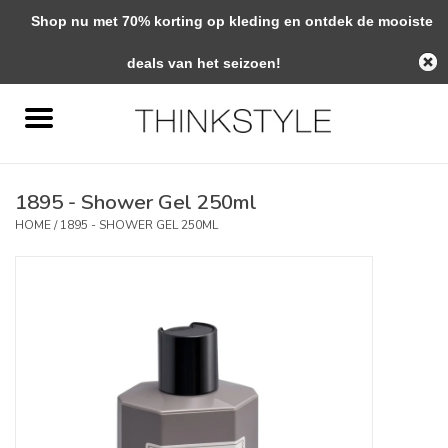
Shop nu met 70% korting op kleding en ontdek de mooiste
0 Artikelen - €0,00
deals van het seizoen!
Home
Interieur
1895 - Shower Gel 250ml
Woondecoratie
HOME
/
1895 - SHOWER GEL 250ML
Mode & Zo
Verzorging
Geschenken
Interieuradvies