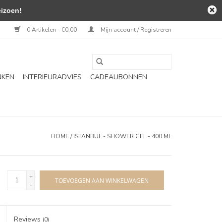
izoen!
0 Artikelen - €0,00
Mijn account / Registreren
NKEN
INTERIEURADVIES
CADEAUBONNEN
HOME
/
ISTANBUL - SHOWER GEL - 400 ML
+
TOEVOEGEN AAN WINKELWAGEN
-
Reviews
(0)