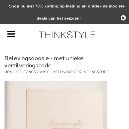
Shop nu met 70% korting op kleding en ontdek de mooiste
0 Artikelen - €0,00
deals van het seizoen!
Home
Interieur
Belevingsdoosje - met unieke
Woondecoratie
verzilveringscode
HOME
/
BELEVINGSDOOSJE - MET UNIEKE VERZILVERINGSCODE
Mode & Zo
Verzorging
Geschenken
Interieuradvies