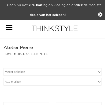
Shop nu met 70% korting op kleding en ontdek de mooiste
0 Artikelen - €0,00
deals van het seizoen!
Home
Interieur
Atelier Pierre
Woondecoratie
HOME
/
MERKEN
/
ATELIER PIERRE
Mode & Zo
Verzorging
Geschenken
Interieuradvies