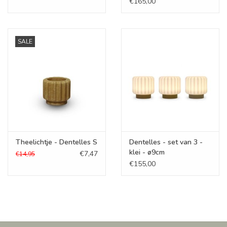
€165,00
SALE
Theelichtje - Dentelles S
Dentelles - set van 3 -
klei - ø9cm
€7,47
€14,95
€155,00