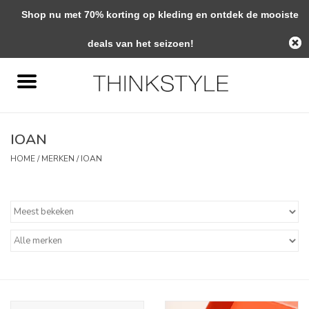
Shop nu met 70% korting op kleding en ontdek de mooiste
0 Artikelen - €0,00
deals van het seizoen!
Home
Interieur
IOAN
Woondecoratie
HOME
/
MERKEN
/
IOAN
Mode & Zo
Verzorging
Geschenken
Interieuradvies