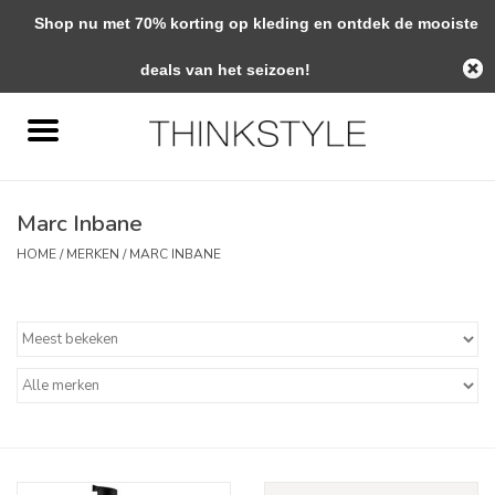
Shop nu met 70% korting op kleding en ontdek de mooiste
0 Artikelen - €0,00
deals van het seizoen!
Home
Interieur
Marc Inbane
Woondecoratie
HOME
/
MERKEN
/
MARC INBANE
Mode & Zo
Verzorging
Geschenken
Interieuradvies