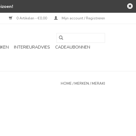
izoen!
0 Artikelen - €0,00
Mijn account / Registreren
NKEN
INTERIEURADVIES
CADEAUBONNEN
HOME
/
MERKEN
/
MERAKI