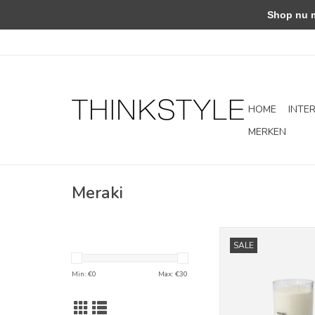
Shop nu met
HOME
INTE
MERKEN
Meraki
Scented candle For
SALE
TOEVOEGEN AAN WI
Min: €
0
Max: €
30