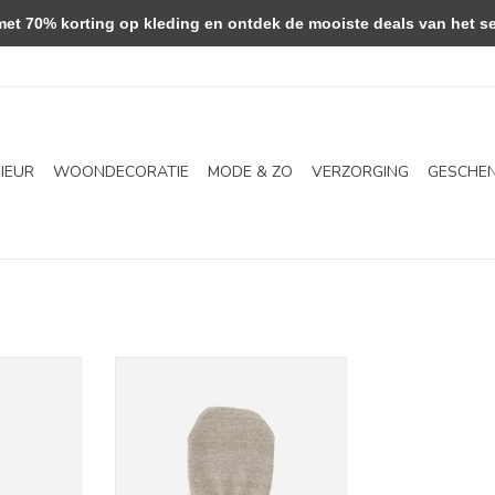
 70% korting op kleding en ontdek de mooiste deals van het se
RIEUR
WOONDECORATIE
MODE & ZO
VERZORGING
GESCHE
est rain
Exfoliating glove
NKELWAGEN
TOEVOEGEN AAN WINKELWAGEN