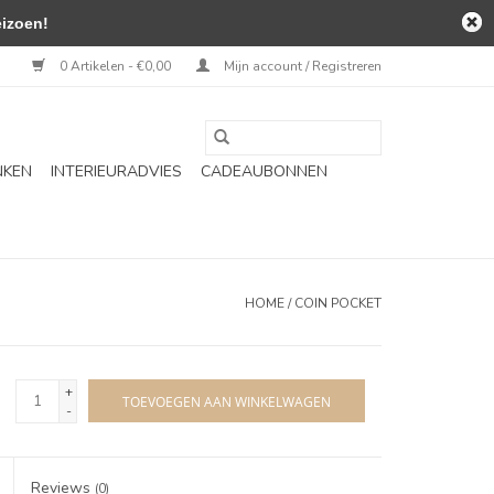
izoen!
0 Artikelen - €0,00
Mijn account / Registreren
NKEN
INTERIEURADVIES
CADEAUBONNEN
HOME
/
COIN POCKET
+
TOEVOEGEN AAN WINKELWAGEN
-
Reviews
(0)