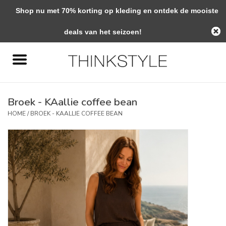
Shop nu met 70% korting op kleding en ontdek de mooiste
0 Artikelen - €0,00
deals van het seizoen!
Home
Interieur
Broek - KAallie coffee bean
Woondecoratie
HOME
/
BROEK - KAALLIE COFFEE BEAN
Mode & Zo
Verzorging
Geschenken
Interieuradvies