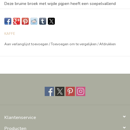
Deze bruine broek met wijde pijpen heeft een soepelvallend
silhouet en een licht geplooide tailleband. Subtiele plooien en
een lichte valling zorgen voor een moeiteloos moderne en
relaxte look.
KAFFE
Kleur: Coffee bean
Aan verlanglijst toevoegen
/
Toevoegen om te vergelijken
/
Afdrukken
Pasvorm : Losse pasvorm
Taille : Elastische taille
Samenstelling van de stof :100% polyester
Klantenservice
Producten