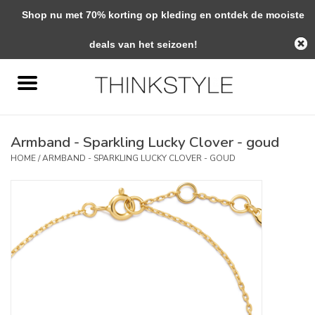
Shop nu met 70% korting op kleding en ontdek de mooiste
0 Artikelen - €0,00
deals van het seizoen!
Home
Interieur
Armband - Sparkling Lucky Clover - goud
Woondecoratie
HOME
/
ARMBAND - SPARKLING LUCKY CLOVER - GOUD
Mode & Zo
Verzorging
Geschenken
Interieuradvies