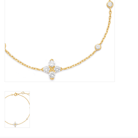
KOOPJES
Cadeaubonnen
Merken