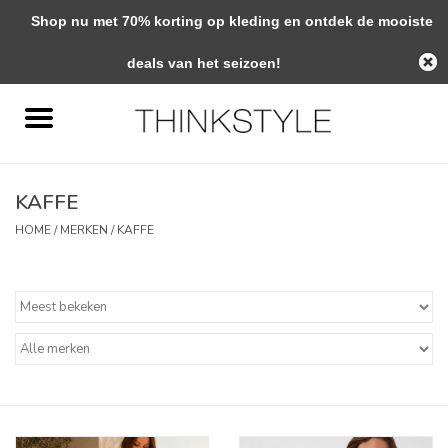
Shop nu met 70% korting op kleding en ontdek de mooiste
0 Artikelen - €0,00
deals van het seizoen!
Home
Interieur
KAFFE
Woondecoratie
HOME
/
MERKEN
/
KAFFE
Mode & Zo
Verzorging
Geschenken
Interieuradvies