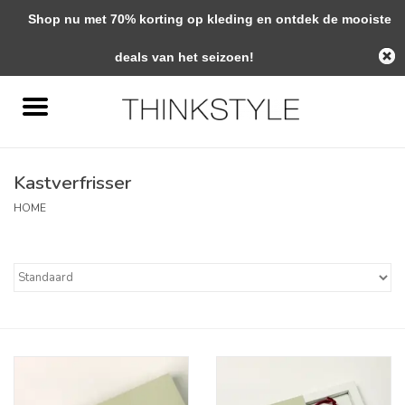
Shop nu met 70% korting op kleding en ontdek de mooiste
0 Artikelen - €0,00
deals van het seizoen!
Home
Interieur
Kastverfrisser
Woondecoratie
HOME
Mode & Zo
Verzorging
Geschenken
Interieuradvies