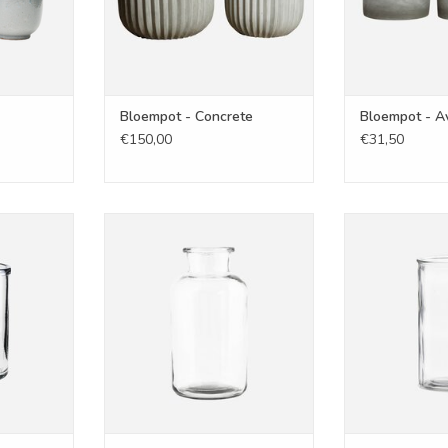
Bloempot - Concrete
Bloempot - A
€150,00
€31,50
m
Vaas - Jare L
Vaas - 
NKELWAGEN
TOEVOEGEN AAN WINKELWAGEN
TOEVOEGEN AA