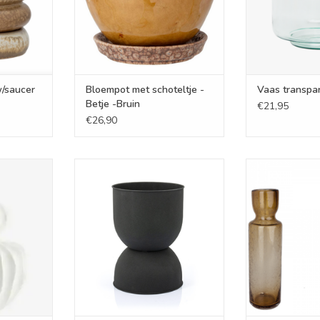
w/saucer
Bloempot met schoteltje -
Vaas transpa
Betje -Bruin
€21,95
€26,90
ain
Bloempot - Diablo
Vaas - To
NKELWAGEN
TOEVOEGEN AAN WINKELWAGEN
TOEVOEGEN AA