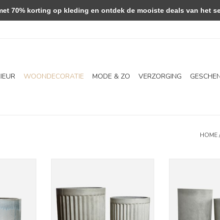
 70% korting op kleding en ontdek de mooiste deals van het se
RIEUR
WOONDECORATIE
MODE & ZO
VERZORGING
GESCHE
HOME
Pho
Bloempot - Concrete
Bloemp
NKELWAGEN
TOEVOEGEN AAN WINKELWAGEN
TOEVOEGEN AA