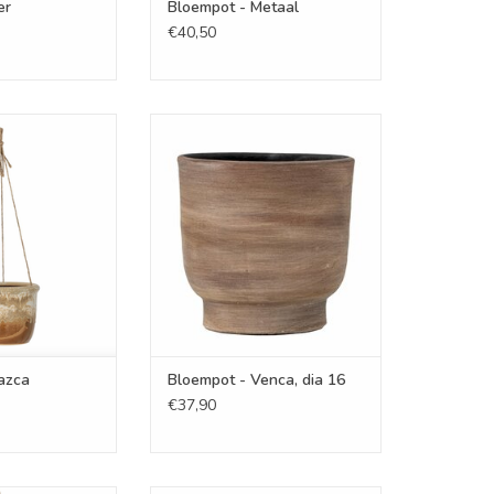
er
Bloempot - Metaal
€40,50
t - Nazca
Bloempot - Venca, dia 16
N WINKELWAGEN
TOEVOEGEN AAN WINKELWAGEN
azca
Bloempot - Venca, dia 16
€37,90