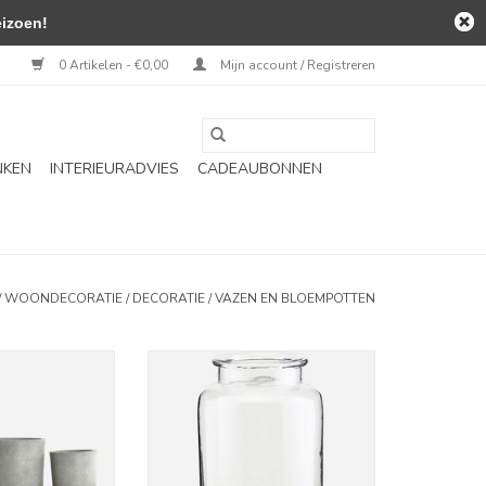
izoen!
0 Artikelen - €0,00
Mijn account / Registreren
NKEN
INTERIEURADVIES
CADEAUBONNEN
/
WOONDECORATIE
/
DECORATIE
/
VAZEN EN BLOEMPOTTEN
ot - Ava
Vaas - Nete
N WINKELWAGEN
TOEVOEGEN AAN WINKELWAGEN