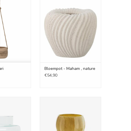
t - Cari
Bloempot - Maham , nature
N WINKELWAGEN
TOEVOEGEN AAN WINKELWAGEN
ri
Bloempot - Maham , nature
€54,90
ansparent
Vaas - Glass D15,5x20cm
N WINKELWAGEN
TOEVOEGEN AAN WINKELWAGEN