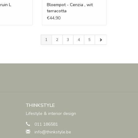
ruin L
Bloempot - Cenzia , wit
terracotta
€44,90
1
2
3
4
5
THINKSTYLE
Lifestyle & interior design
011 186581
info@thinkstyle.be