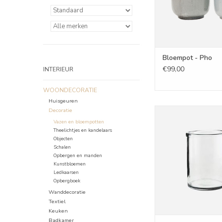
Bloempot - Pho
€99,00
INTERIEUR
WOONDECORATIE
Huisgeuren
Decoratie
Vaas - Ree
Vazen en bloempotten
TOEVOEGEN AAN WI
Theelichtjes en kandelaars
Objecten
Schalen
Opbergen en manden
Kunstbloemen
Ledkaarsen
Opbergboek
Wanddecoratie
Textiel
Keuken
Badkamer