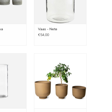
va
Vaas - Nete
€54,00
Cylinder
Bloempot - Metaal
N WINKELWAGEN
TOEVOEGEN AAN WINKELWAGEN