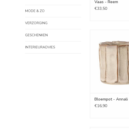
Vaas - Reem
€33,50
MODE & ZO
VERZORGING
Bloempot - An
GESCHENKEN
TOEVOEGEN AAN WI
INTERIEURADVIES
Bloempot - Annali
€16,90