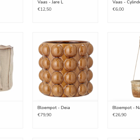
Vaas - Jare L
Vaas - Cylind
€12,50
€6,00
nali
Bloempot - Deia
Bloempo
NKELWAGEN
TOEVOEGEN AAN WINKELWAGEN
TOEVOEGEN AA
Bloempot - Deia
Bloempot - N
€79,90
€26,90