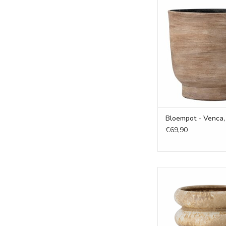
Bloempot - Venca,
TOEVOEGEN AAN WI
Bloempot - Venca,
€69,90
Rosita flowerpot w/s
TOEVOEGEN AAN WI