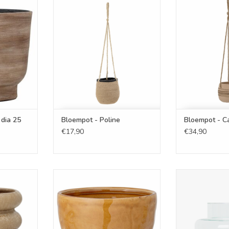
 dia 25
Bloempot - Poline
Bloempo
NKELWAGEN
TOEVOEGEN AAN WINKELWAGEN
TOEVOEGEN AA
 dia 25
Bloempot - Poline
Bloempot - Ca
€17,90
€34,90
aucer brown
Bloempot met schoteltje - Betje -
Vaas tr
Bruin
NKELWAGEN
TOEVOEGEN AA
TOEVOEGEN AAN WINKELWAGEN