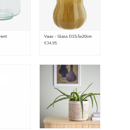
rent
Vaas - Glass D15,5x20cm
€34,95
by bruin L
Bloempot - Cenzia , wit terracotta
N WINKELWAGEN
TOEVOEGEN AAN WINKELWAGEN