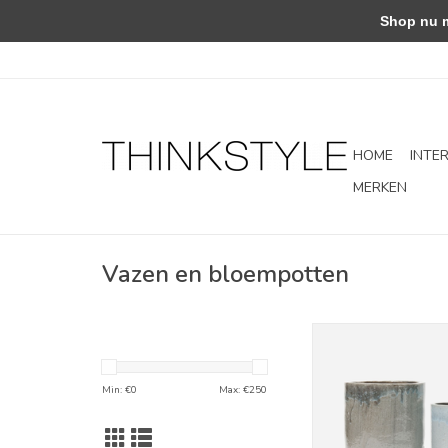
Shop nu met
HOME
INTE
MERKEN
Vazen en bloempotten
Bloempot - 
TOEVOEGEN AAN WI
Min: €
0
Max: €
250