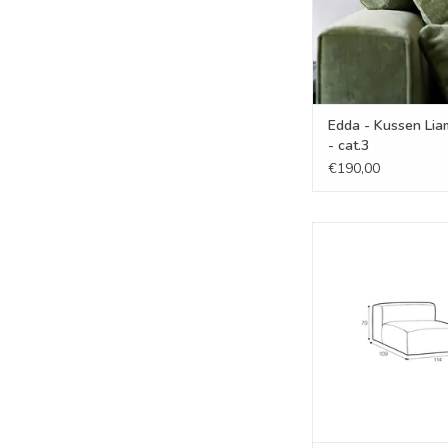
Edda - Kussen Lia
- cat.3
€190,00
Edda - Element 114
TOEVOEGEN AAN WI