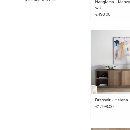
Hanglamp - Monzy
wit
€498,00
Dressoir - He
TOEVOEGEN AAN WI
Dressoir - Helena
€1.199,00