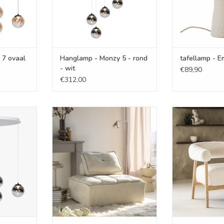
 7 ovaal
Hanglamp - Monzy 5 - rond
tafellamp - E
- wit
€89,90
€312,00
 ovaal wit
Modulaire zitelement - Hife
Lounge
NKELWAGEN
TOEVOEGEN AAN WINKELWAGEN
TOEVOEGEN AA