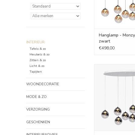
Hanglamp - Monzy
zwart
INTERIEUR
€498,00
Tafels & zo
Meubels & zo
Zitten & zo
Licht & zo
Hanglamp - Monzy 7
Tapijten
TOEVOEGEN AAN WI
WOONDECORATIE
MODE & ZO
VERZORGING
GESCHENKEN
INTERIEURADVIES