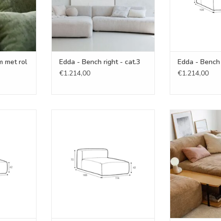
m met rol
Edda - Bench right - cat.3
Edda - Bench l
€1.214,00
€1.214,00
 - cat.3
Edda - Lounge element 114 -
Edda - Lounge
cat.3
ca
NKELWAGEN
TOEVOEGEN AAN WINKELWAGEN
TOEVOEGEN AA