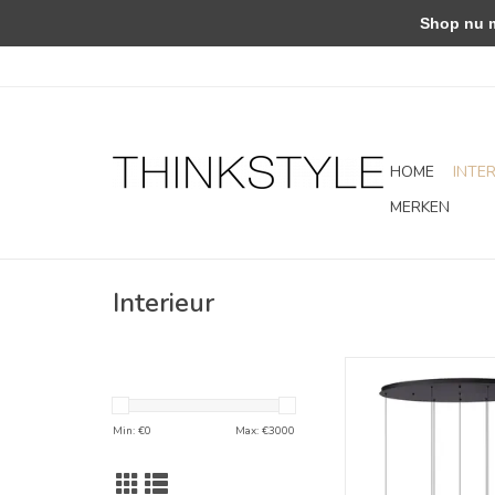
Shop nu met
HOME
INTE
MERKEN
Interieur
Hanglamp - Monzy 7 
TOEVOEGEN AAN WI
Min: €
0
Max: €
3000