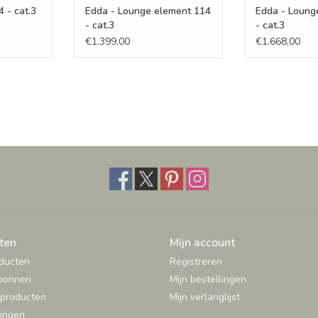
 - cat.3
Edda - Lounge element 114
Edda - Loung
- cat.3
- cat.3
€1.399,00
€1.668,00
ten
Mijn account
oducten
Registreren
bonnen
Mijn bestellingen
producten
Mijn verlanglijst
ingen