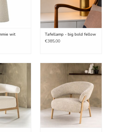
mmie wit
Tafellamp - big bold fellow
€385,00
 - Misa
Lounge - Seda
N WINKELWAGEN
TOEVOEGEN AAN WINKELWAGEN