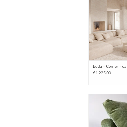
Edda - Corner - 
TOEVOEGEN AAN WI
Edda - Corner - ca
€1.225,00
Edda - Kussen Liam 
cat.3
TOEVOEGEN AAN WI