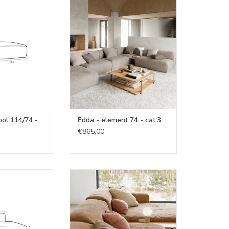
l 114/74 - cat.3
Edda - element 74 - cat.3
N WINKELWAGEN
TOEVOEGEN AAN WINKELWAGEN
ool 114/74 -
Edda - element 74 - cat.3
€865,00
 left - cat.3
Edda - Element 144- cat.3
N WINKELWAGEN
TOEVOEGEN AAN WINKELWAGEN