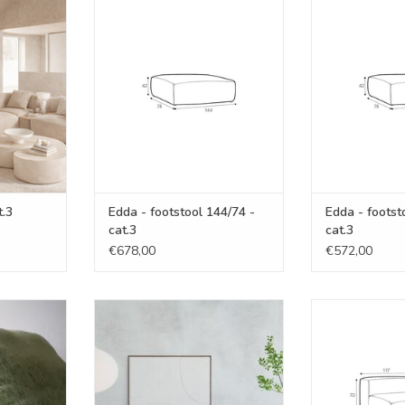
cat.3
Edda - footstool 144/74 - cat.3
Edda - footstoo
NKELWAGEN
TOEVOEGEN AAN WINKELWAGEN
TOEVOEGEN AA
t.3
Edda - footstool 144/74 -
Edda - footst
cat.3
cat.3
€678,00
€572,00
met rol -
Edda - Bench right - cat.3
Edda - Bench
TOEVOEGEN AAN WINKELWAGEN
TOEVOEGEN AA
NKELWAGEN