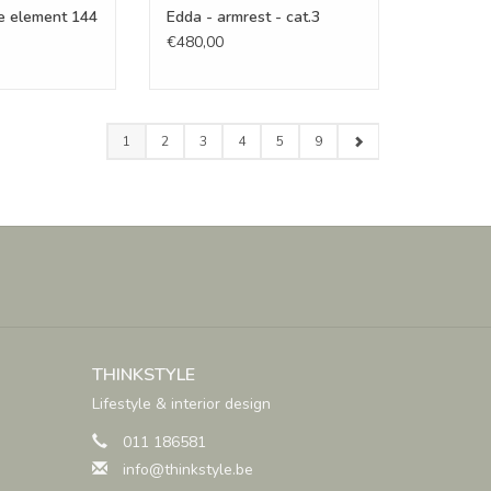
e element 144
Edda - armrest - cat.3
€480,00
1
2
3
4
5
9
THINKSTYLE
Lifestyle & interior design
011 186581
info@thinkstyle.be