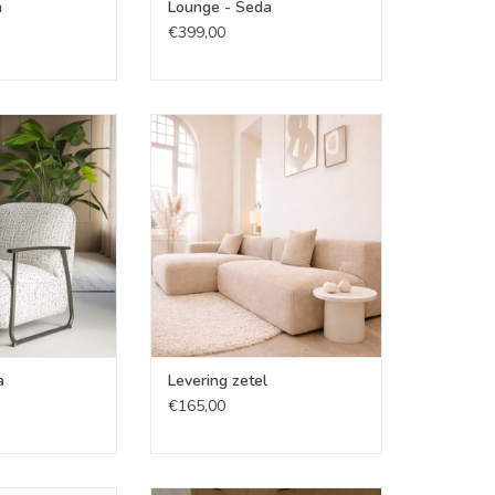
a
Lounge - Seda
€399,00
 - Nora
Levering zetel
N WINKELWAGEN
TOEVOEGEN AAN WINKELWAGEN
a
Levering zetel
€165,00