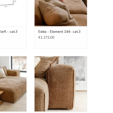
eft - cat.3
Edda - Element 144- cat.3
€1.272,00
 element 144 -
Edda - armrest - cat.3
t.3
TOEVOEGEN AAN WINKELWAGEN
N WINKELWAGEN