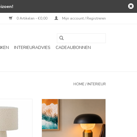
izoen!
0 Artikelen - €0,00
Mijn account / Registreren
NKEN
INTERIEURADVIES
CADEAUBONNEN
HOME
/
INTERIEUR
- Emmie wit
Tafellamp - big bold fellow
N WINKELWAGEN