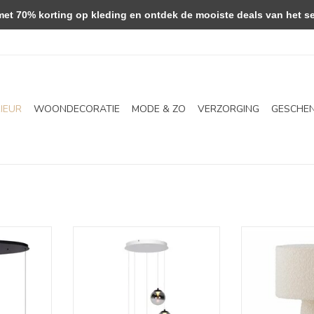
 70% korting op kleding en ontdek de mooiste deals van het se
RIEUR
WOONDECORATIE
MODE & ZO
VERZORGING
GESCHE
ovaal zwart
Hanglamp - Monzy 5 - rond - wit
tafellamp 
NKELWAGEN
TOEVOEGEN AAN WINKELWAGEN
TOEVOEGEN AA