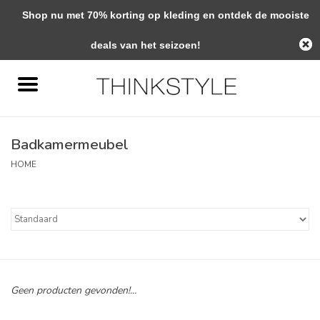
Shop nu met 70% korting op kleding en ontdek de mooiste
0 Artikelen - €0,00
deals van het seizoen!
Home
Interieur
Badkamermeubel
Woondecoratie
HOME
Mode & Zo
Verzorging
Geschenken
Geen producten gevonden!...
Interieuradvies