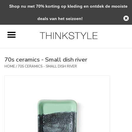
Shop nu met 70% korting op kleding en ontdek de mooiste
0 Artikelen - €0,00
deals van het seizoen!
Home
Interieur
70s ceramics - Small dish river
Woondecoratie
HOME
/
70S CERAMICS - SMALL DISH RIVER
Mode & Zo
Verzorging
Geschenken
Interieuradvies