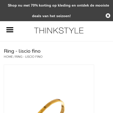
Shop nu met 70% korting op kleding en ontdek de mooiste
0 Artikelen - €0,00
deals van het seizoen!
Home
Interieur
Ring - liscio fino
Woondecoratie
HOME
/
RING - LISCIO FINO
Mode & Zo
Verzorging
Geschenken
Interieuradvies