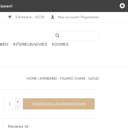
izoen!
0 Artikelen - €0,00
Mijn account / Registreren
NKEN
INTERIEURADVIES
KOOPJES
HOME
/
ARMBAND - FIGARO CHAIN - GOUD
+
TOEVOEGEN AAN WINKELWAGEN
-
Reviews
(0)