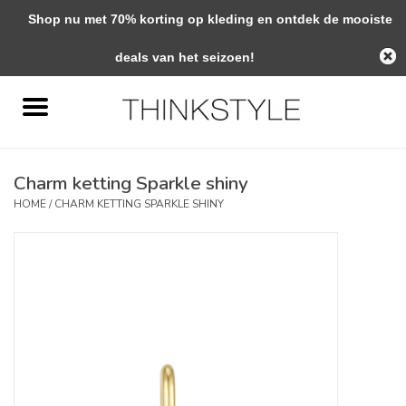
Shop nu met 70% korting op kleding en ontdek de mooiste
0 Artikelen - €0,00
deals van het seizoen!
Home
Interieur
Charm ketting Sparkle shiny
Woondecoratie
HOME
/
CHARM KETTING SPARKLE SHINY
Mode & Zo
Verzorging
Geschenken
Interieuradvies