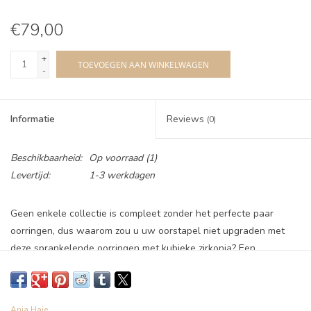
€79,00
+
TOEVOEGEN AAN WINKELWAGEN
-
Informatie
Reviews
(0)
Beschikbaarheid:
Op voorraad
(1)
Levertijd:
1-3 werkdagen
Geen enkele collectie is compleet zonder het perfecte paar
oorringen, dus waarom zou u uw oorstapel niet upgraden met
deze sprankelende oorringen met kubieke zirkonia? Een
gestroomlijnde middelgrote hoepel bestrooid met glinsterende
stenen, het is de manier om dit seizoen de trends aan te gaan
met een klassiek, gemakkelijk te stylen stuk. Draag de jouwe met
Ania Haie