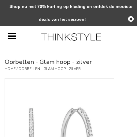
Shop nu met 70% korting op kleding en ontdek de mooiste
0 Artikelen - €0,00
deals van het seizoen!
Home
Interieur
Oorbellen - Glam hoop - zilver
Woondecoratie
HOME
/
OORBELLEN - GLAM HOOP - ZILVER
Mode & Zo
Verzorging
Geschenken
Interieuradvies