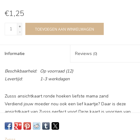
€1,25
+
TOEVOEGEN AAN WINKELWAGEN
-
Informatie
Reviews
(0)
Beschikbaarheid:
Op voorraad
(12)
Levertijd:
1-3 werkdagen
Zusss ansichtkaart ronde hoeken liefste mama zand
Verdiend jouw moeder nou ook een lief kaartje? Daar is deze
ansichtkaart van Zusss perfect voor! Deze kaart is voorzien van
een zandkleurige hartjesprint met daarop een tekst over de
liefste mama. Schrijf er een lieve boodschap op en geef 'm aan
jouw moeder. Om het plaatje helemaal compleet te maken
Zusss