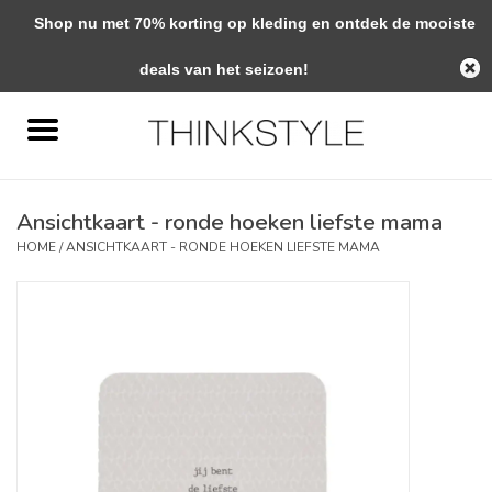
Shop nu met 70% korting op kleding en ontdek de mooiste
0 Artikelen - €0,00
deals van het seizoen!
Home
Interieur
Ansichtkaart - ronde hoeken liefste mama
Woondecoratie
HOME
/
ANSICHTKAART - RONDE HOEKEN LIEFSTE MAMA
Mode & Zo
Verzorging
Geschenken
Interieuradvies