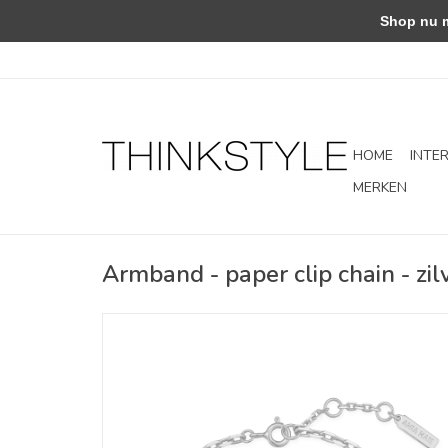
Shop nu met
HOME
INTE
MERKEN
Armband - paper clip chain - zil