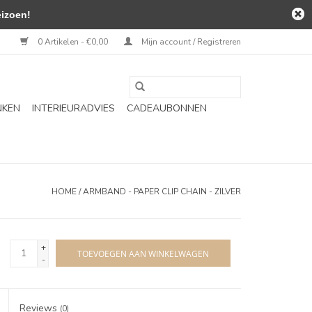
izoen!
0 Artikelen - €0,00
Mijn account / Registreren
NKEN
INTERIEURADVIES
CADEAUBONNEN
HOME
/
ARMBAND - PAPER CLIP CHAIN - ZILVER
+
TOEVOEGEN AAN WINKELWAGEN
-
Reviews
(0)