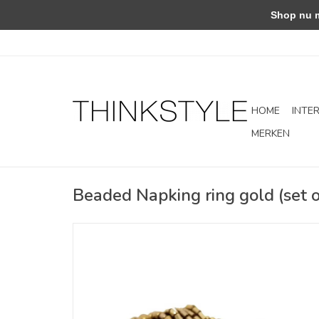
Shop nu met
HOME
INTE
MERKEN
Beaded Napking ring gold (set o