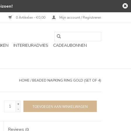
izoen!
0 Artikelen - €0,00
Mijn account / Registreren
NKEN
INTERIEURADVIES
CADEAUBONNEN
HOME
/
BEADED NAPKING RING GOLD (SET OF 4)
+
TOEVOEGEN AAN WINKELWAGEN
-
Reviews
(0)