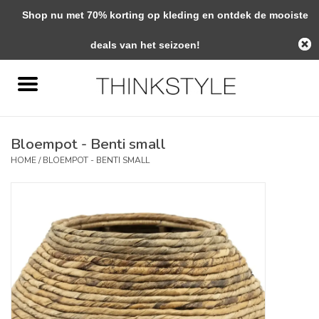
Shop nu met 70% korting op kleding en ontdek de mooiste
0 Artikelen - €0,00
deals van het seizoen!
Home
Interieur
Bloempot - Benti small
Woondecoratie
HOME
/
BLOEMPOT - BENTI SMALL
Mode & Zo
Verzorging
Geschenken
Interieuradvies