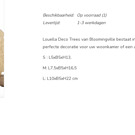
Beschikbaarheid:
Op voorraad
(1)
Levertijd:
1-3 werkdagen
Louella Deco Trees van Bloomingville bestaat i
perfecte decoratie voor uw woonkamer of een an
S : L5xB5xH13,
M: L7,5xB5xH16,5
L: L10xB5xH22 cm