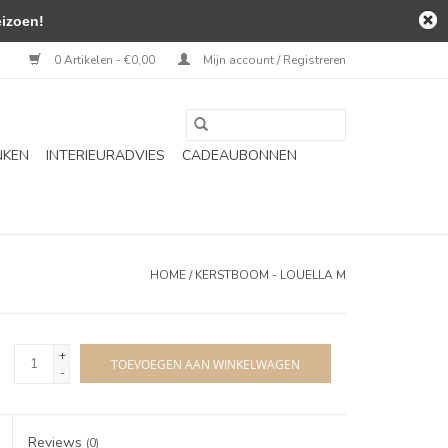
izoen!
0 Artikelen - €0,00
Mijn account / Registreren
NKEN
INTERIEURADVIES
CADEAUBONNEN
HOME
/
KERSTBOOM - LOUELLA M
+
TOEVOEGEN AAN WINKELWAGEN
-
Reviews
(0)