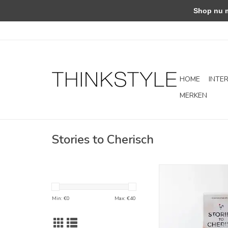
Shop nu met
HOME
INTE
MERKEN
Stories to Cherisch
Stories to che
TOEVOEGEN AAN WI
Min: €
0
Max: €
40