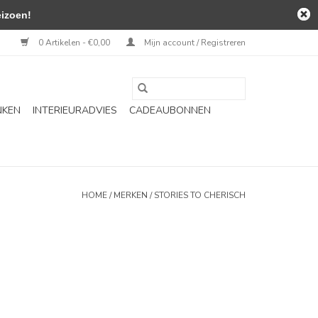
izoen!
0 Artikelen - €0,00
Mijn account / Registreren
NKEN
INTERIEURADVIES
CADEAUBONNEN
HOME
/
MERKEN
/
STORIES TO CHERISCH