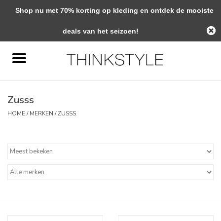
Shop nu met 70% korting op kleding en ontdek de mooiste
0 Artikelen - €0,00
deals van het seizoen!
Home
Interieur
Zusss
Woondecoratie
HOME
/
MERKEN
/
ZUSSS
Mode & Zo
Verzorging
Geschenken
Interieuradvies