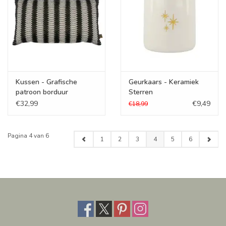
Kussen - Grafische
Geurkaars - Keramiek
patroon borduur
Sterren
€32,99
€9,49
€18,99
Pagina 4 van 6
1
2
3
4
5
6