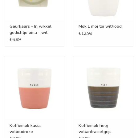
Geurkaars - In wikkel
Mok L moi toi wit/rood
gedichtje oma - wit
€12,99
€6,99
Koffiemok kusss
Koffiemok heej
wit/oudroze
wit/antracietgrijs