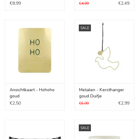
goud
€8,99
€2,49
€4,99
SALE
Ansichtkaart - Hohoho
Metalen - Kersthanger
goud
goud Duifje
€2,50
€2,99
€5,99
SALE