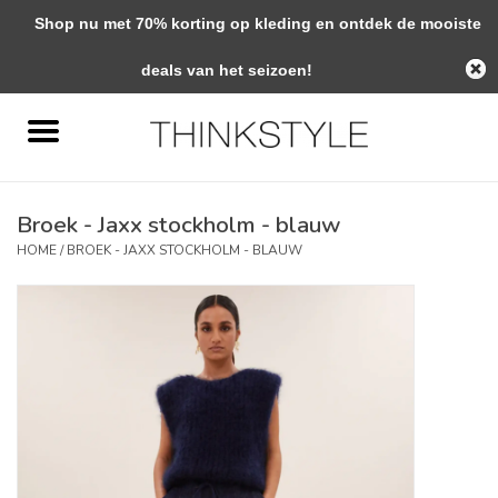
Shop nu met 70% korting op kleding en ontdek de mooiste
0 Artikelen - €0,00
deals van het seizoen!
Home
Interieur
Broek - Jaxx stockholm - blauw
Woondecoratie
HOME
/
BROEK - JAXX STOCKHOLM - BLAUW
Mode & Zo
Verzorging
Geschenken
Interieuradvies