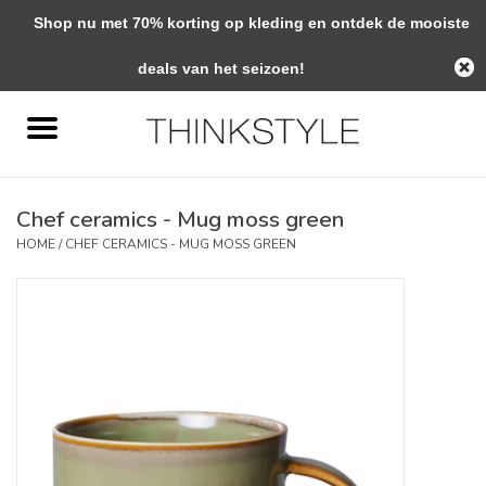
Shop nu met 70% korting op kleding en ontdek de mooiste
0 Artikelen - €0,00
deals van het seizoen!
Home
Interieur
Chef ceramics - Mug moss green
Woondecoratie
HOME
/
CHEF CERAMICS - MUG MOSS GREEN
Mode & Zo
Verzorging
Geschenken
Interieuradvies