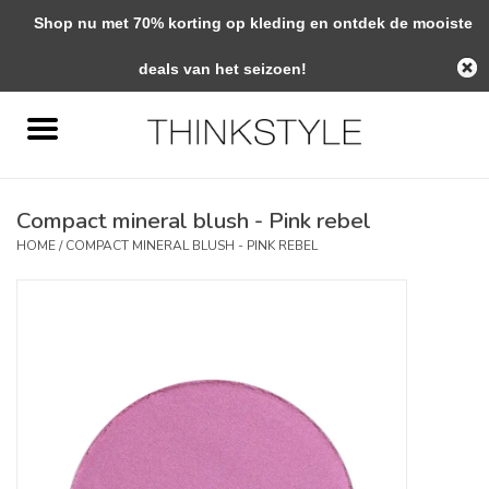
Shop nu met 70% korting op kleding en ontdek de mooiste
0 Artikelen - €0,00
deals van het seizoen!
Home
Interieur
Compact mineral blush - Pink rebel
Woondecoratie
HOME
/
COMPACT MINERAL BLUSH - PINK REBEL
Mode & Zo
Verzorging
Geschenken
Interieuradvies