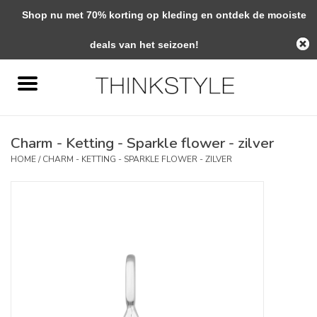
Shop nu met 70% korting op kleding en ontdek de mooiste
0 Artikelen - €0,00
deals van het seizoen!
Home
Interieur
Charm - Ketting - Sparkle flower - zilver
Woondecoratie
HOME
/
CHARM - KETTING - SPARKLE FLOWER - ZILVER
Mode & Zo
Verzorging
Geschenken
Interieuradvies